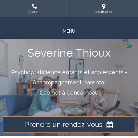
Appeler
Localisation
MENU
Séverine Thioux
Psychopraticienne enfants et adolescents -
Accompagnement parental
Cabinet à Concarneau
Prendre un rendez-vous