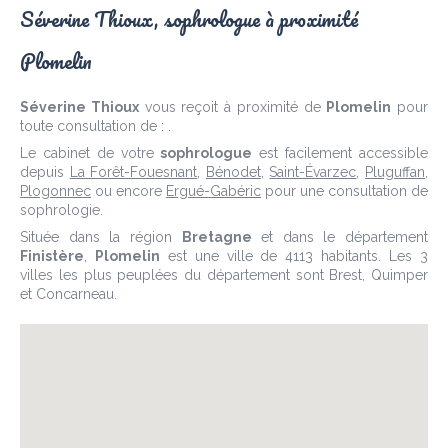
Séverine Thioux, sophrologue à proximité
Plomelin
Séverine Thioux
vous reçoit à proximité de
Plomelin
pour
toute consultation de : .
Le cabinet de votre
sophrologue
est facilement accessible
depuis
La Forêt-Fouesnant
,
Bénodet
,
Saint-Évarzec
,
Pluguffan
,
Plogonnec
ou encore
Ergué-Gabéric
pour une consultation de
sophrologie.
Située dans la région
Bretagne
et dans le département
Finistère
,
Plomelin
est une ville de 4113 habitants. Les 3
villes les plus peuplées du département sont Brest, Quimper
et Concarneau.