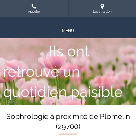
Appeler
Localisation
MENU
Ils ont
retrouvé un
quotidien paisible
Sophrologie à proximité de Plomelin
(29700)