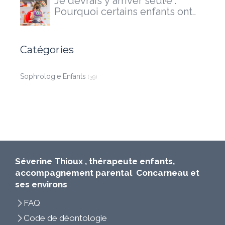
Je devrais y arriver seul·e”.
Pourquoi certains enfants ont
besoin d'un accompagnement
extérieur
Catégories
Sophrologie Enfants
(39)
Séverine Thioux , thérapeute enfants,
accompagnement parental Concarneau et
ses environs
FAQ
Code de déontologie