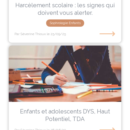
Harcèlement scolaire : les signes qui
doivent vous alerter.
Sophrologie Enfants
⟶
Par Séverine Thioux
le 25/09/25
Enfants et adolescents DYS, Haut
Potentiel, TDA
⟶