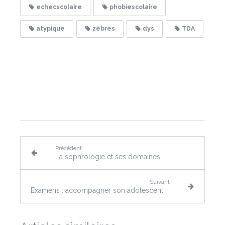
echecscolaire
phobiescolaire
atypique
zèbres
dys
TDA
Précédent
La sophrologie et ses domaines d'application
Suivant
Examens : accompagner son adolescent dans la gestion du stress grâce à la sophrologie