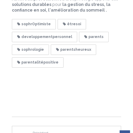
solutions durables
pour
la gestion du stress,
la
confiance en soi, l'amélioration du sommeil .
sophrOptimiste
êtresoi
developpementpersonnel
parents
sophrologie
parentsheureux
parentalitépositive
Précédent