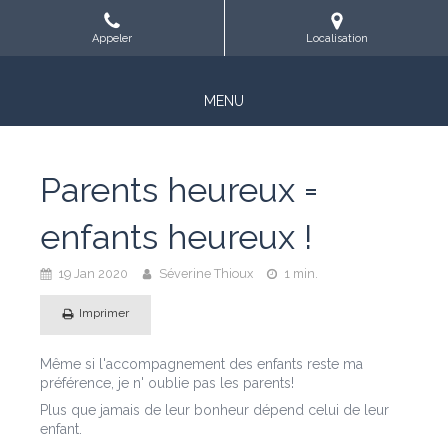
Appeler
Localisation
MENU
Parents heureux =
enfants heureux !
19 Jan 2020
Séverine Thioux
1 min.
Imprimer
Même si l'accompagnement des enfants reste ma
préférence, je n' oublie pas les parents!
Plus que jamais de leur bonheur dépend celui de leur
enfant.