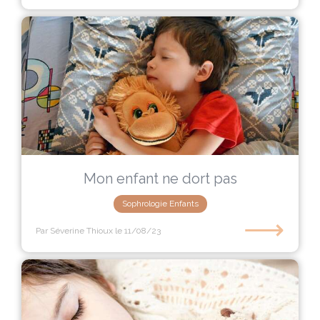
Mon enfant ne dort pas
Sophrologie Enfants
⟶
Par Séverine Thioux
le 11/08/23