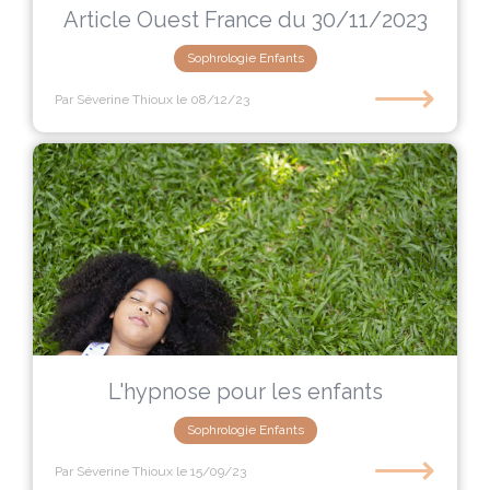
Article Ouest France du 30/11/2023
Sophrologie Enfants
⟶
Par Séverine Thioux
le 08/12/23
L'hypnose pour les enfants
Sophrologie Enfants
⟶
Par Séverine Thioux
le 15/09/23