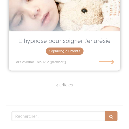
L' hypnose pour soigner l'énurésie
Sophrologie Enfants
⟶
Par Séverine Thioux
le 30/06/23
4 articles
Rechercher